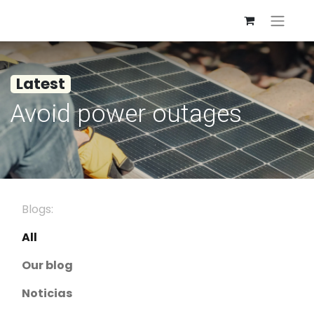
Latest
Avoid power outages
Blogs:
All
Our blog
Noticias