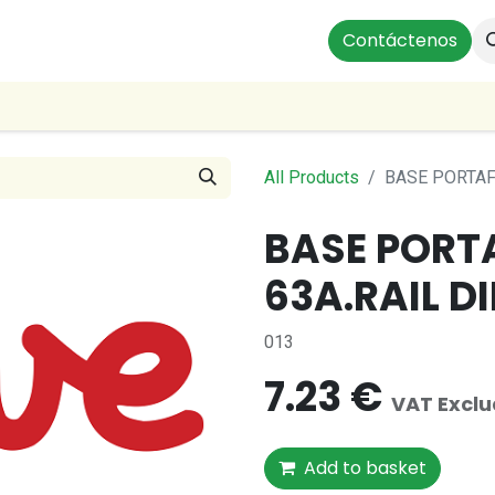
ts
Instalaciones Residenciales
Profesionales
Contáctenos
Our
All Products
BASE PORTAF
BASE PORTA
63A.RAIL D
013
7.23
€
VAT Excl
Add to basket