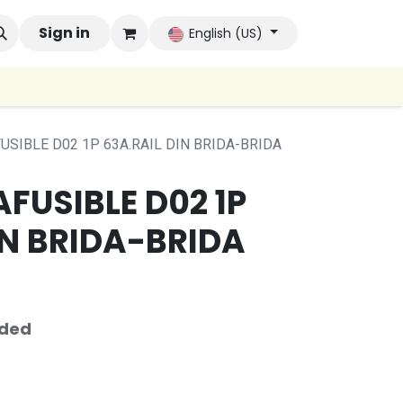
 Brands
Sign in
Company
Contact us
Autoconsumo Co
English (US)
USIBLE D02 1P 63A.RAIL DIN BRIDA-BRIDA
FUSIBLE D02 1P
IN BRIDA-BRIDA
uded