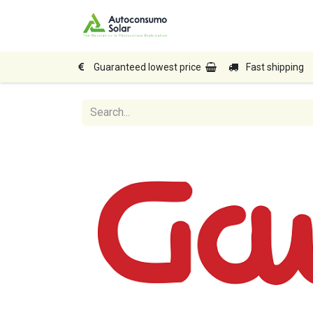
Home
Shop
Produc
Guaranteed lowest price
Fast shipping