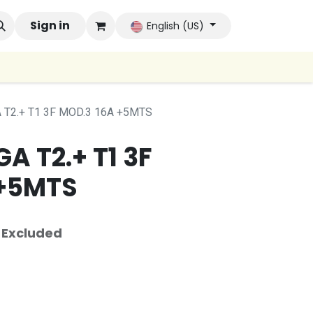
 Brands
Sign in
Company
Contact us
Autoconsumo Co
English (US)
 T2.+ T1 3F MOD.3 16A +5MTS
A T2.+ T1 3F
 +5MTS
 Excluded