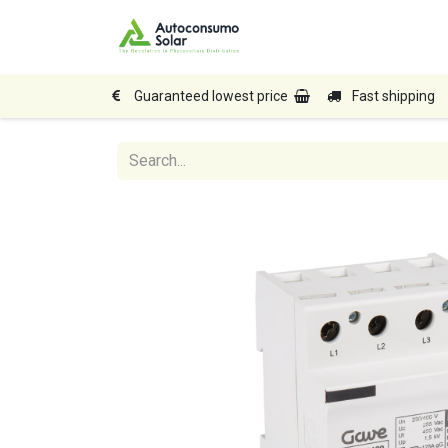
Home
Shop
Produc
Guaranteed lowest price
Fast shipping