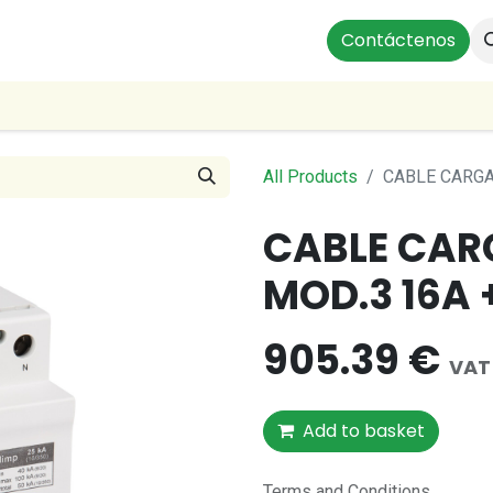
ts
Instalaciones Residenciales
Profesionales
Contáctenos
Our
All Products
CABLE CARGA
CABLE CARG
MOD.3 16A
905.39
€
VAT
Add to basket
Terms and Conditions