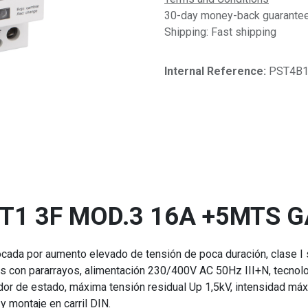
30-day money-back guarantee 
Shipping: Fast shipping
Internal Reference:​
PST4B1
 T1 3F MOD.3 16A +5MTS 
ocada por aumento elevado de tensión de poca duración, clase I
ones con pararrayos, alimentación 230/400V AC 50Hz III+N, tecnol
ador de estado, máxima tensión residual Up 1,5kV, intensidad m
 montaje en carril DIN.