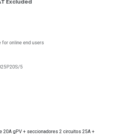
T Excluded
for online end users
25P20S/5
le 20A gPV + seccionadores 2 circuitos 25A +