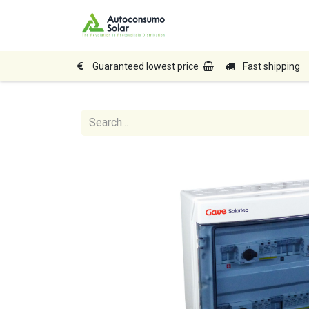
Home
Shop
Produc
Guaranteed lowest price
Fast shipping