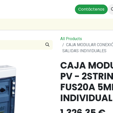
ts
Instalaciones Residenciales
Profesionales
Contáctenos
Our
All Products
CAJA MODULAR CONEXIÓ
SALIDAS INDIVIDUALES
CAJA MOD
PV - 2STRI
FUS20A 5M
INDIVIDUAL
1,326.35
€