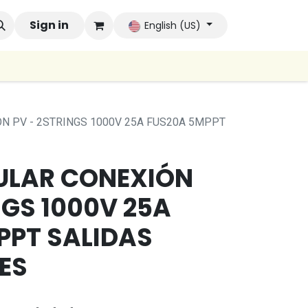
 Brands
Sign in
Company
Contact us
Autoconsumo Co
English (US)
N PV - 2STRINGS 1000V 25A FUS20A 5MPPT
ULAR CONEXIÓN
NGS 1000V 25A
PPT SALIDAS
ES