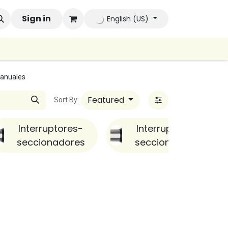
ands
Sign in
Company
Contact us
Autoconsumo Compa
English (US)
anuales
Featured
Sort By:
Interruptores-
Interruptores-
seccionadores
seccionadores