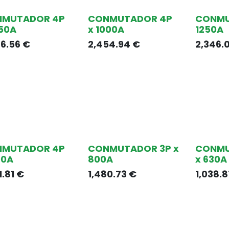
NMUTADOR 4P
CONMUTADOR 4P
CONMU
250A
x 1000A
1250A
86.56
€
2,454.94
€
2,346.
NMUTADOR 4P
CONMUTADOR 3P x
CONMU
00A
800A
x 630A
1.81
€
1,480.73
€
1,038.8