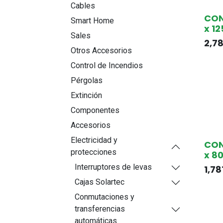
Cables
CO
Smart Home
x 1
Sales
2,7
Otros Accesorios
Control de Incendios
Pérgolas
Extinción
Componentes
Accesorios
Electricidad y
CO
protecciones
x 8
Interruptores de levas
1,78
Cajas Solartec
Conmutaciones y
transferencias
automáticas