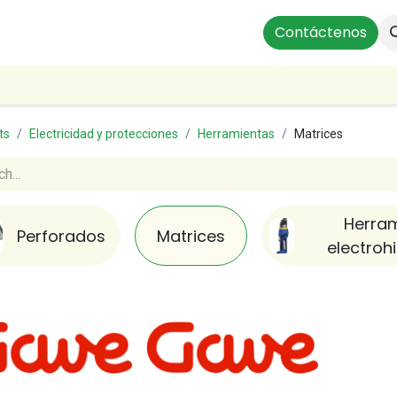
ts
Instalaciones Residenciales
Profesionales
Contáctenos
Our
ts
Electricidad y protecciones
Herramientas
Matrices
Herra
Perforados
Matrices
electroh