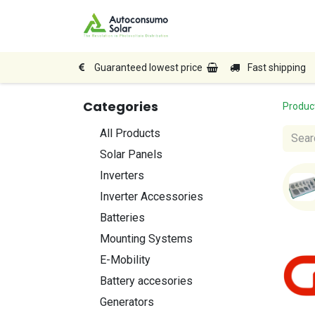
Home
Shop
Produc
Guaranteed lowest price
Fast shipping
Categories
Produc
All Products
Solar Panels
Inverters
Inverter Accessories
Batteries
Mounting Systems
E-Mobility
Battery accesories
Generators