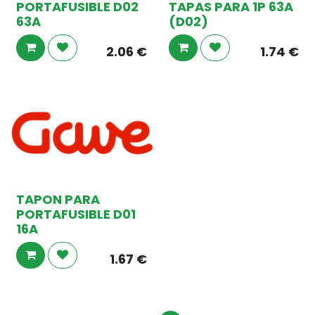
PORTAFUSIBLE D02
TAPAS PARA 1P 63A
63A
(D02)
2.06
€
1.74
€
TAPON PARA
PORTAFUSIBLE D01
16A
1.67
€