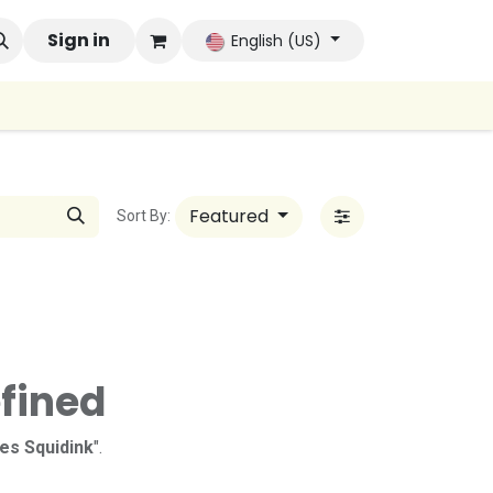
 Brands
Sign in
Company
Contact us
Autoconsumo Co
English (US)
Featured
Sort By:
fined
es Squidink
".