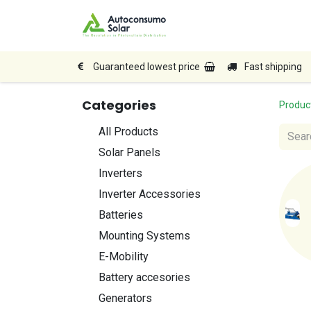
Home
Shop
Produc
Guaranteed lowest price
Fast shipping
Categories
Produc
All Products
Solar Panels
Inverters
Inverter Accessories
Batteries
Mounting Systems
E-Mobility
Battery accesories
Generators