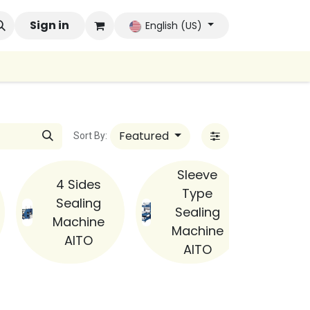
 Brands
Sign in
Company
Contact us
Autoconsumo Co
English (US)
Featured
Sort By:
Sleeve
4 Sides
Type
Sealing
Sealing
Machine
Machine
AITO
AITO