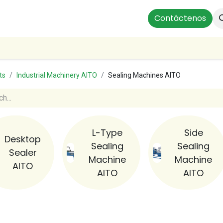
ts
Instalaciones Residenciales
Profesionales
Contáctenos
Our
ts
Industrial Machinery AITO
Sealing Machines AITO
L-Type
Side
Desktop
Sealing
Sealing
Sealer
Machine
Machine
AITO
AITO
AITO